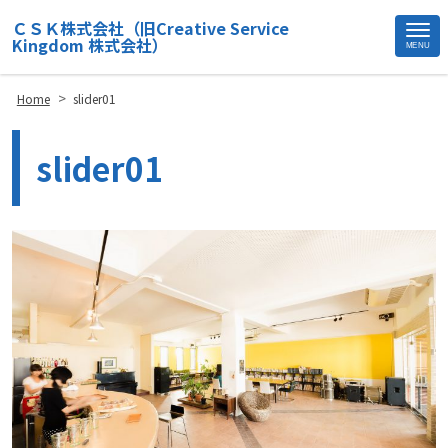
ＣＳＫ株式会社（旧Creative Service
Kingdom 株式会社）
MENU
Site
Footer
>
Home
slider01
slider01