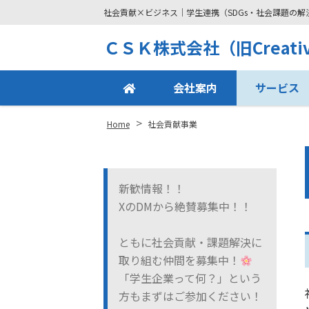
社会貢献×ビジネス｜学生連携（SDGs・社会課題の
Site
ＣＳＫ株式会社（旧Creative
Footer
会社案内
サービス
>
Home
社会貢献事業
新歓情報！！
XのDMから絶賛募集中！！
ともに社会貢献・課題解決に
取り組む仲間を募集中！
「学生企業って何？」という
方もまずはご参加ください！