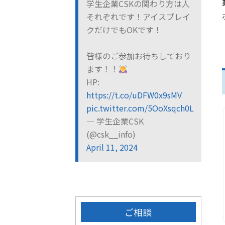
学生企業CSKの関わり方は人
それぞれです！アイスブレイ
クだけでもOKです！
皆様のご参加お待ちしており
ます！！
HP:
https://t.co/uDFW0x9sMV
pic.twitter.com/5OoXsqch0L
— 学生企業CSK
(@csk__info)
April 11, 2024
ご相談