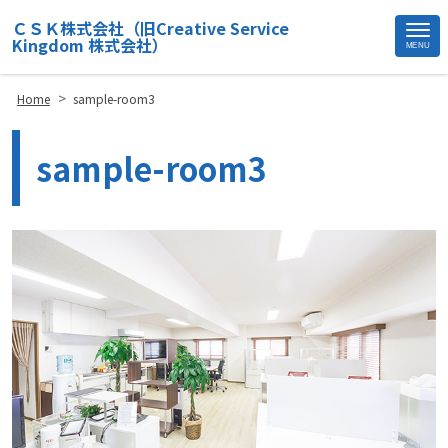
ＣＳＫ株式会社（旧Creative Service
Kingdom 株式会社）
MENU
Site
Footer
>
Home
sample-room3
sample-room3