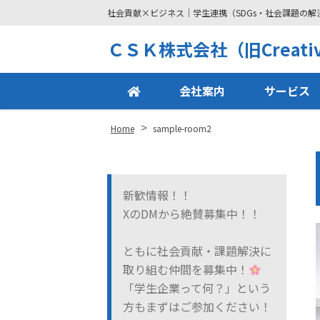
社会貢献×ビジネス｜学生連携（SDGs・社会課題の
Site
ＣＳＫ株式会社（旧Creative
Footer
会社案内
サービス
>
Home
sample-room2
新歓情報！！
XのDMから絶賛募集中！！
ともに社会貢献・課題解決に
取り組む仲間を募集中！
「学生企業って何？」という
方もまずはご参加ください！