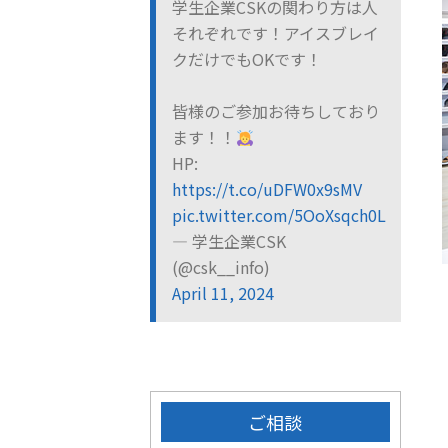
学生企業CSKの関わり方は人
それぞれです！アイスブレイ
クだけでもOKです！
皆様のご参加お待ちしており
ます！！
HP:
https://t.co/uDFW0x9sMV
pic.twitter.com/5OoXsqch0L
— 学生企業CSK
(@csk__info)
April 11, 2024
ご相談