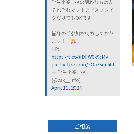
学生企業CSKの関わり方は人
それぞれです！アイスブレイ
クだけでもOKです！
皆様のご参加お待ちしており
ます！！
HP:
https://t.co/uDFW0x9sMV
pic.twitter.com/5OoXsqch0L
— 学生企業CSK
(@csk__info)
April 11, 2024
ご相談