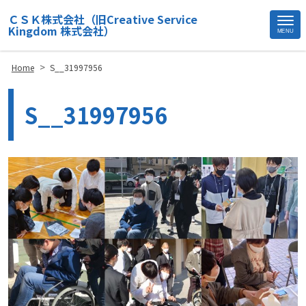
ＣＳＫ株式会社（旧Creative Service
Kingdom 株式会社）
MENU
Site
Footer
>
Home
S__31997956
S__31997956