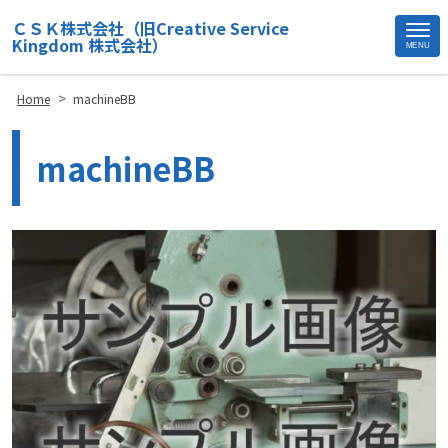
ＣＳＫ株式会社（旧Creative Service
Kingdom 株式会社）
MENU
Site
Footer
>
Home
machineBB
machineBB