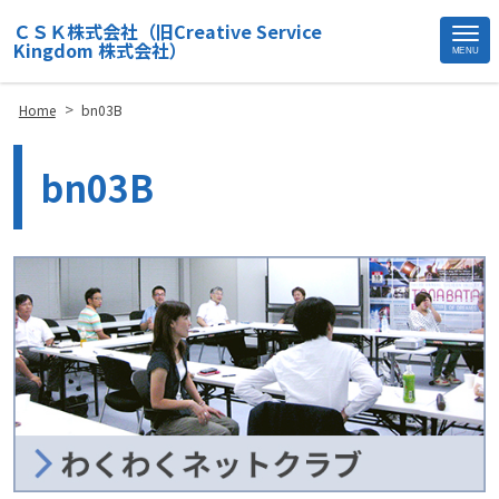
ＣＳＫ株式会社（旧Creative Service
Kingdom 株式会社）
MENU
Site
Footer
>
Home
bn03B
bn03B