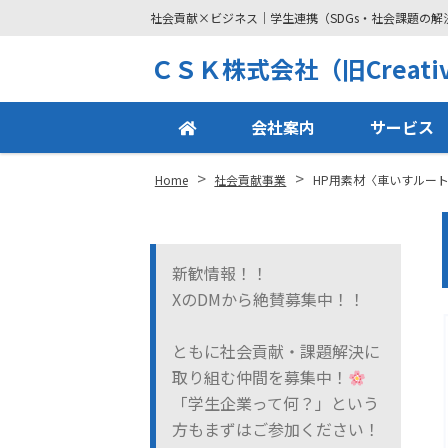
社会貢献×ビジネス｜学生連携（SDGs・社会課題の
Site
ＣＳＫ株式会社（旧Creative
Footer
会社案内
サービス
>
>
Home
社会貢献事業
HP用素材〈車いすルー
新歓情報！！
XのDMから絶賛募集中！！
ともに社会貢献・課題解決に
取り組む仲間を募集中！
「学生企業って何？」という
方もまずはご参加ください！