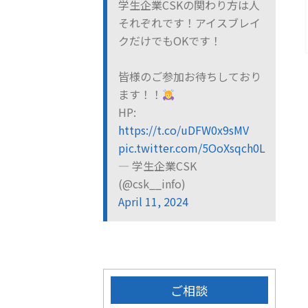
学生企業CSKの関わり方は人
それぞれです！アイスブレイ
クだけでもOKです！
皆様のご参加お待ちしており
ます！！
HP:
https://t.co/uDFW0x9sMV
pic.twitter.com/5OoXsqch0L
— 学生企業CSK
(@csk__info)
April 11, 2024
ご相談