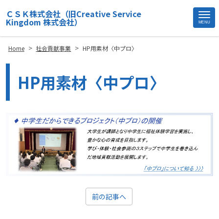
ＣＳＫ株式会社（旧Creative Service
Kingdom 株式会社）
MENU
Site
Footer
>
>
Home
社会貢献事業
HP用素材〈中プロ〉
HP用素材〈中プロ〉
前の記事へ