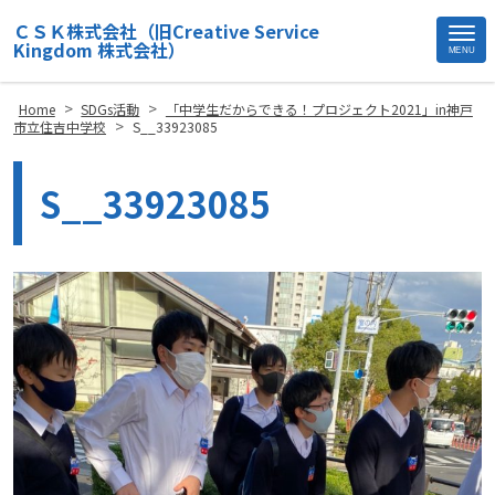
ＣＳＫ株式会社（旧Creative Service
Kingdom 株式会社）
MENU
Site
Footer
>
>
Home
SDGs活動
「中学生だからできる！プロジェクト2021」in神戸
>
市立住吉中学校
S__33923085
S__33923085