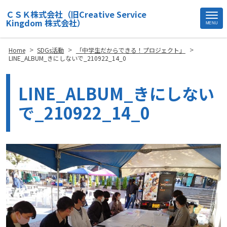
ＣＳＫ株式会社（旧Creative Service
Kingdom 株式会社）
MENU
Site
Footer
>
>
>
Home
SDGs活動
「中学生だからできる！プロジェクト」
LINE_ALBUM_きにしないで_210922_14_0
LINE_ALBUM_きにしない
で_210922_14_0