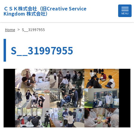
ＣＳＫ株式会社（旧Creative Service
Kingdom 株式会社）
MENU
Site
Footer
>
Home
S__31997955
S__31997955