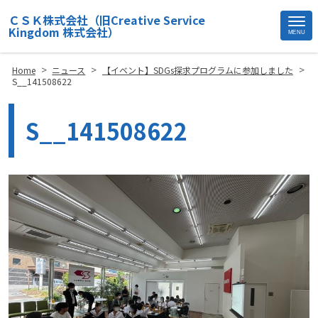
ＣＳＫ株式会社（旧Creative Service
Kingdom 株式会社）
MENU
Site
Footer
>
>
>
Home
ニュース
【イベント】SDGs探求プログラムに参加しました
S__141508622
S__141508622