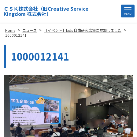
ＣＳＫ株式会社（旧Creative Service
Kingdom 株式会社）
MENU
Site
Footer
>
>
>
Home
ニュース
【イベント】kids 自由研究広場に参加しました
1000012141
1000012141