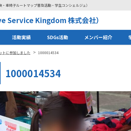
解決・車椅子ルートマップ普及活動・学生コンシェルジュ）
 Service Kingdom 株式会社）
活動実績
SDGs活動
メンバー紹介
>
ットに参加しました
1000014534
1000014534