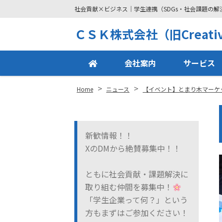
社会貢献×ビジネス｜学生連携（SDGs・社会課題の
Site
ＣＳＫ株式会社（旧Creative
Footer
会社案内
サービス
>
>
Home
ニュース
【イベント】とまり木マーケ
新歓情報！！
XのDMから絶賛募集中！！
ともに社会貢献・課題解決に
取り組む仲間を募集中！
「学生企業って何？」という
方もまずはご参加ください！