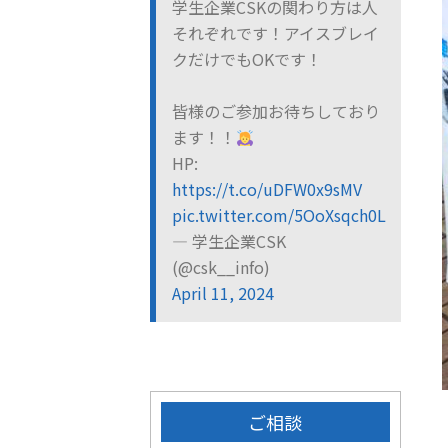
学生企業CSKの関わり方は人
それぞれです！アイスブレイ
クだけでもOKです！
皆様のご参加お待ちしており
ます！！
HP:
https://t.co/uDFW0x9sMV
pic.twitter.com/5OoXsqch0L
— 学生企業CSK
(@csk__info)
April 11, 2024
ご相談