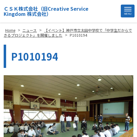
ＣＳＫ株式会社（旧Creative Service
Kingdom 株式会社）
MENU
Site
Footer
>
>
Home
ニュース
【イベント】神戸市立太田中学校で「中学生だからで
>
きるプロジェクト」を開催しました
P1010194
P1010194