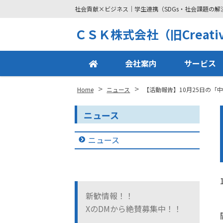
社会貢献×ビジネス｜学生連携（SDGs・社会課題の
Site
ＣＳＫ株式会社（旧Creative
Footer
会社案内
サービス
>
>
Home
ニュース
【活動報告】10月25日の「
ニュース
ニュース
新歓情報！！
XのDMから絶賛募集中！！