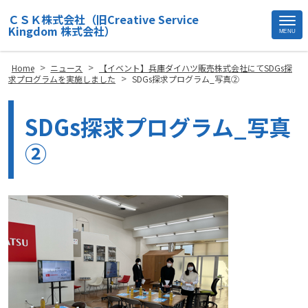
ＣＳＫ株式会社（旧Creative Service
Kingdom 株式会社）
MENU
Site
Footer
>
>
Home
ニュース
【イベント】兵庫ダイハツ販売株式会社にてSDGs探
>
求プログラムを実施しました
SDGs探求プログラム_写真②
SDGs探求プログラム_写真
②