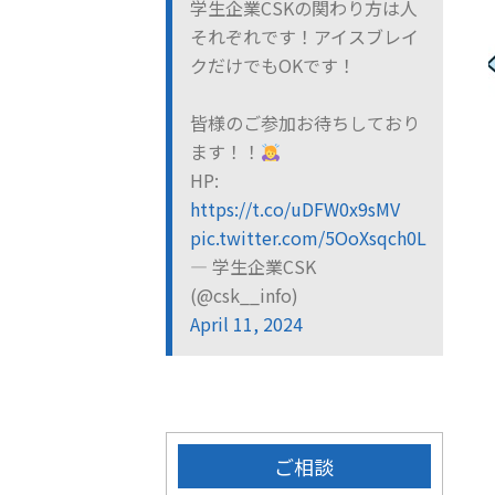
学生企業CSKの関わり方は人
それぞれです！アイスブレイ
クだけでもOKです！
皆様のご参加お待ちしており
ます！！
HP:
https://t.co/uDFW0x9sMV
pic.twitter.com/5OoXsqch0L
— 学生企業CSK
(@csk__info)
April 11, 2024
ご相談