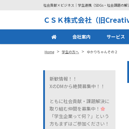
社会貢献×ビジネス｜学生連携（SDGs・社会課題の
Site
ＣＳＫ株式会社（旧Creative
Footer
会社案内
サービス
>
>
Home
学生の方へ
ゆかりちゃんその２
新歓情報！！
XのDMから絶賛募集中！！
ともに社会貢献・課題解決に
取り組む仲間を募集中！
「学生企業って何？」という
方もまずはご参加ください！