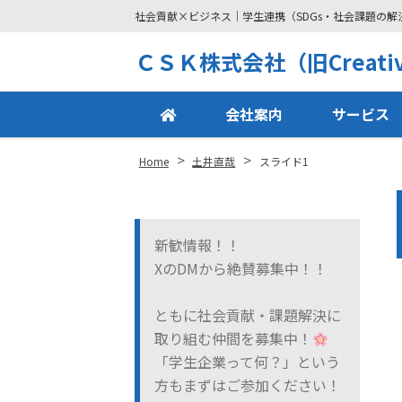
社会貢献×ビジネス｜学生連携（SDGs・社会課題の
Site
ＣＳＫ株式会社（旧Creative
Footer
会社案内
サービス
>
>
Home
土井直哉
スライド1
新歓情報！！
XのDMから絶賛募集中！！
ともに社会貢献・課題解決に
取り組む仲間を募集中！
「学生企業って何？」という
方もまずはご参加ください！