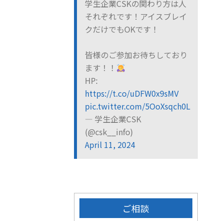
学生企業CSKの関わり方は人
それぞれです！アイスブレイ
クだけでもOKです！
皆様のご参加お待ちしており
ます！！
HP:
https://t.co/uDFW0x9sMV
pic.twitter.com/5OoXsqch0L
— 学生企業CSK
(@csk__info)
April 11, 2024
ご相談