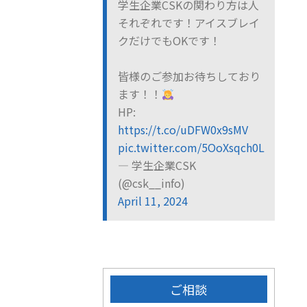
学生企業CSKの関わり方は人
それぞれです！アイスブレイ
クだけでもOKです！
皆様のご参加お待ちしており
ます！！
HP:
https://t.co/uDFW0x9sMV
pic.twitter.com/5OoXsqch0L
— 学生企業CSK
(@csk__info)
April 11, 2024
ご相談