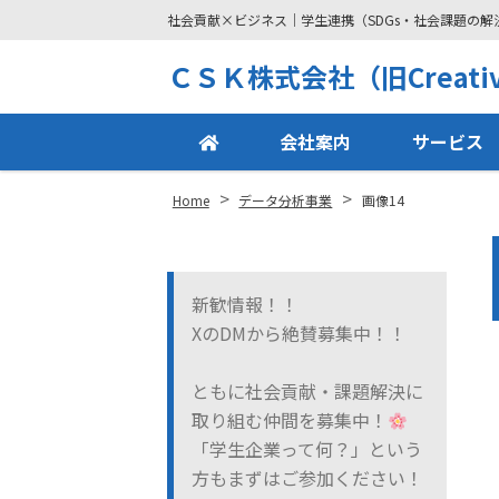
社会貢献×ビジネス｜学生連携（SDGs・社会課題の
Site
ＣＳＫ株式会社（旧Creative
Footer
会社案内
サービス
>
>
Home
データ分析事業
画像14
新歓情報！！
XのDMから絶賛募集中！！
ともに社会貢献・課題解決に
取り組む仲間を募集中！
「学生企業って何？」という
方もまずはご参加ください！