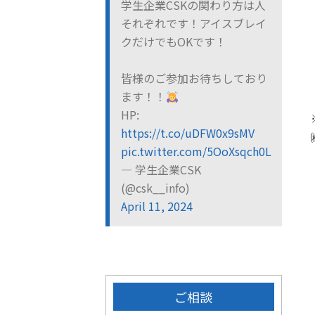
学生企業CSKの関わり方は人
それぞれです！アイスブレイ
クだけでもOKです！
皆様のご参加お待ちしており
ます！！
HP:
https://t.co/uDFW0x9sMV
pic.twitter.com/5OoXsqch0L
— 学生企業CSK
(@csk__info)
April 11, 2024
ご相談