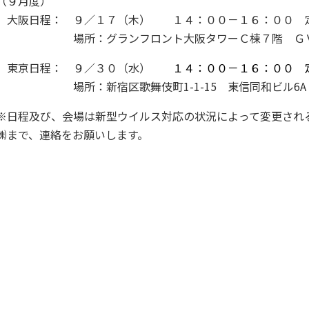
（９月度）
大阪日程： ９／１７（木） １４：００－１６：
場所：グランフロント大阪タワーＣ棟７階 ＧＶ
東京日程： ９／３０（水）
１４：００－１６：００ 
場所：新宿区歌舞伎町1-1-15 東信同和ビル6A（TIM
※日程及び、会場は新型ウイルス対応の状況によって変更され
㈱まで、連絡をお願いします。