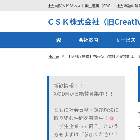
社会貢献×ビジネス｜学生連携（SDGs・社会課題の
Site
ＣＳＫ株式会社（旧Creative
Footer
会社案内
サービス
>
Home
【９月度開催】携帯型心電計測定技能士 
新歓情報！！
XのDMから絶賛募集中！！
ともに社会貢献・課題解決に
取り組む仲間を募集中！
「学生企業って何？」という
方もまずはご参加ください！