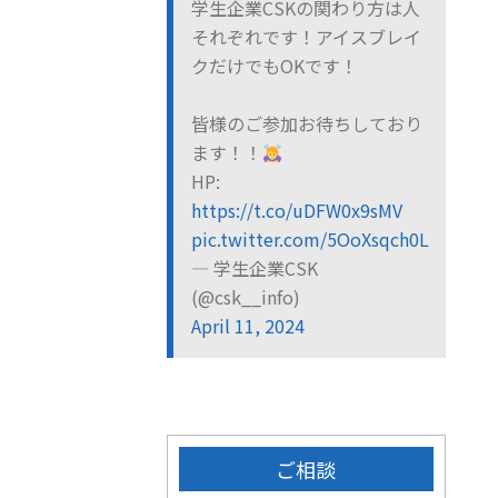
学生企業CSKの関わり方は人
それぞれです！アイスブレイ
クだけでもOKです！
皆様のご参加お待ちしており
ます！！
HP:
https://t.co/uDFW0x9sMV
pic.twitter.com/5OoXsqch0L
— 学生企業CSK
(@csk__info)
April 11, 2024
ご相談