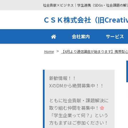
社会貢献×ビジネス｜学生連携（SDGs・社会課題の
Site
ＣＳＫ株式会社（旧Creative
Footer
会社案内
サービス
>
Home
【4月より通信講座が始まります】携帯型
新歓情報！！
XのDMから絶賛募集中！！
ともに社会貢献・課題解決に
取り組む仲間を募集中！
「学生企業って何？」という
方もまずはご参加ください！