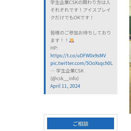
学生企業CSKの関わり方は人
それぞれです！アイスブレイ
クだけでもOKです！
皆様のご参加お待ちしており
ます！！
HP:
https://t.co/uDFW0x9sMV
pic.twitter.com/5OoXsqch0L
— 学生企業CSK
(@csk__info)
April 11, 2024
ご相談