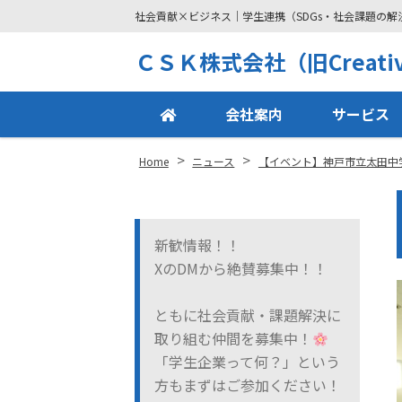
社会貢献×ビジネス｜学生連携（SDGs・社会課題の
Site
ＣＳＫ株式会社（旧Creative
Footer
会社案内
サービス
>
>
Home
ニュース
【イベント】神戸市立太田中
新歓情報！！
XのDMから絶賛募集中！！
ともに社会貢献・課題解決に
取り組む仲間を募集中！
「学生企業って何？」という
方もまずはご参加ください！