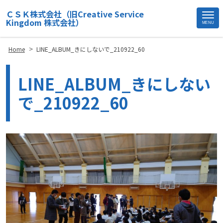
ＣＳＫ株式会社（旧Creative Service
Kingdom 株式会社）
MENU
Site
Footer
>
Home
LINE_ALBUM_きにしないで_210922_60
LINE_ALBUM_きにしない
で_210922_60